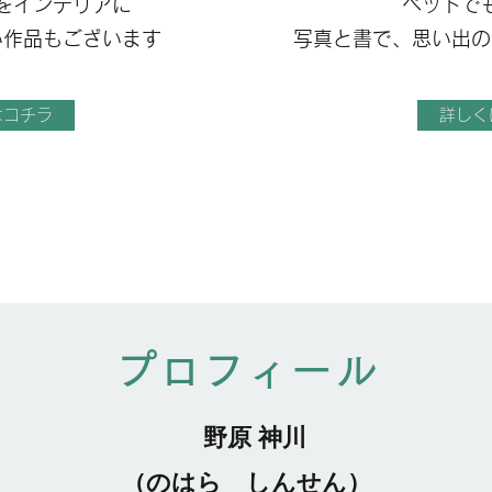
をインテリアに
ペットで
い作品もございます
​写真と書で、思い出
はコチラ
詳しく
​プロフィール
野原 神川
（のはら しんせん）