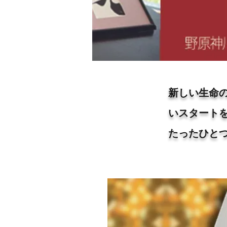
新しい生命
いスタート
たったひと