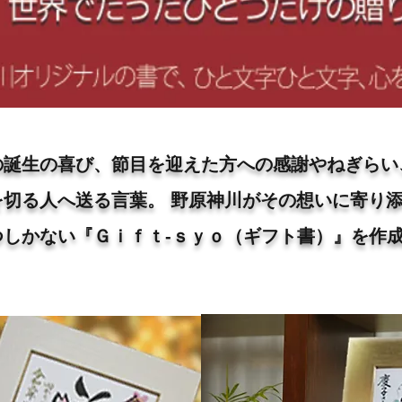
の誕生の喜び、節目を迎えた方への感謝やねぎらい
を切る人へ送る言葉。 野原神川がその想いに寄り
つしかない『Ｇｉｆｔ-ｓｙｏ（ギフト書）』を作